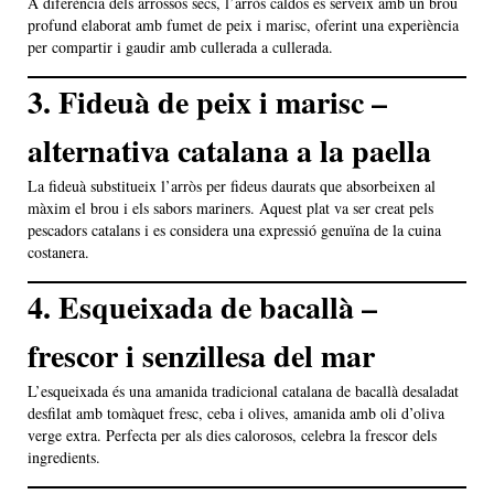
A diferència dels arrossos secs, l’arròs caldós es serveix amb un brou
profund elaborat amb fumet de peix i marisc, oferint una experiència
per compartir i gaudir amb cullerada a cullerada.
3. Fideuà de peix i marisc –
alternativa catalana a la paella
La fideuà substitueix l’arròs per fideus daurats que absorbeixen al
màxim el brou i els sabors mariners. Aquest plat va ser creat pels
pescadors catalans i es considera una expressió genuïna de la cuina
costanera.
4. Esqueixada de bacallà –
frescor i senzillesa del mar
L’esqueixada és una amanida tradicional catalana de bacallà desaladat
desfilat amb tomàquet fresc, ceba i olives, amanida amb oli d’oliva
verge extra. Perfecta per als dies calorosos, celebra la frescor dels
ingredients.