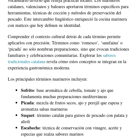
vocabulario diverso que refleja prácticas locales. Los marineros
catalanes, valencianos y baleares aportaron términos específicos para
herramientas, técnicas de cocción y métodos de preservación del
pescado. Este intercambio lingüístico enriqueció la cocina marinera
con matices que hoy definen su identidad.
Comprender el contexto cultural detrás de cada término permite
aplicarlos con precisión. Términos como ‘romesco’, ‘samfaina’ o
‘picada’ no solo nombran preparaciones, sino que evocan tradiciones
familiares y celebraciones comunitarias. Explorar los
sabores
tradicionales catalana
revela cómo estos conceptos se integran en la
experiencia gastronómica moderna.
Los principales términos marineros incluyen:
Sofrito
: base aromática de cebolla, tomate y ajo que
fundamenta muchas preparaciones mediterráneas
Picada
: mezcla de frutos secos, ajo y perejil que espesa y
aromatiza salsas marineras
Suquet
: término catalán para guisos de pescado con patata y
alioli
Escabeche
: técnica de conservación con vinagre, aceite y
especias que realza sabores marinos