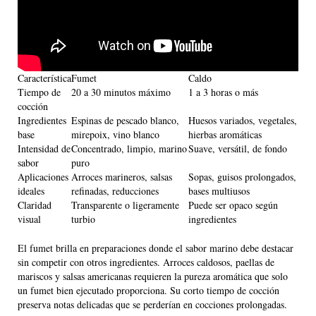
Característica
Fumet
Caldo
Tiempo de
20 a 30 minutos máximo
1 a 3 horas o más
cocción
Ingredientes
Espinas de pescado blanco,
Huesos variados, vegetales,
base
mirepoix, vino blanco
hierbas aromáticas
Intensidad de
Concentrado, limpio, marino
Suave, versátil, de fondo
sabor
puro
Aplicaciones
Arroces marineros, salsas
Sopas, guisos prolongados,
ideales
refinadas, reducciones
bases multiusos
Claridad
Transparente o ligeramente
Puede ser opaco según
visual
turbio
ingredientes
El fumet brilla en preparaciones donde el sabor marino debe destacar
sin competir con otros ingredientes. Arroces caldosos, paellas de
mariscos y salsas americanas requieren la pureza aromática que solo
un fumet bien ejecutado proporciona. Su corto tiempo de cocción
preserva notas delicadas que se perderían en cocciones prolongadas.